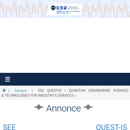
Passer
vers
le
contenu
Home
kiosque
SEE QUEST-IS « QUANTUM ENGINEERING SCIENCES
& TECHNOLOGIES FOR INDUSTRY & SERVICES »
Annonce
SEE QUEST-IS