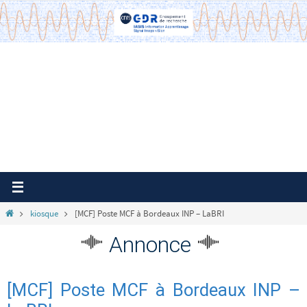
Passer
vers
le
contenu
Home
kiosque
[MCF] Poste MCF à Bordeaux INP – LaBRI
Annonce
[MCF] Poste MCF à Bordeaux INP –