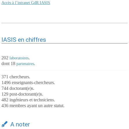
Accès à l’intranet GdR IASIS
IASIS en chiffres
202
.
laboratoires
dont 18
.
partenaires
371 chercheurs.
1496 enseignants-chercheurs.
744 doctorant(e)s.
129 post-doctorant(e)s.
482 ingénieurs et techniciens.
436 membres ayant un autre statut.
A noter