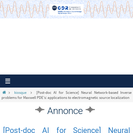
Passer
vers
le
contenu
Home
kiosque
[Post-doc AI for Science] Neural Network-based Inverse
problems for Maxwell PDE’s: applications to electromagnetic source localization
Annonce
[Post-doc AI for Science] Neural