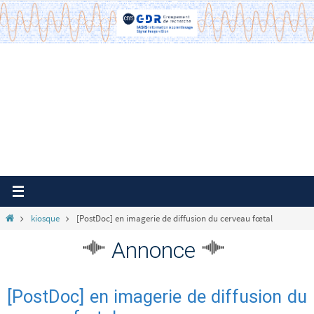
Passer
vers
le
contenu
Home
kiosque
[PostDoc] en imagerie de diffusion du cerveau fœtal
Annonce
[PostDoc] en imagerie de diffusion du