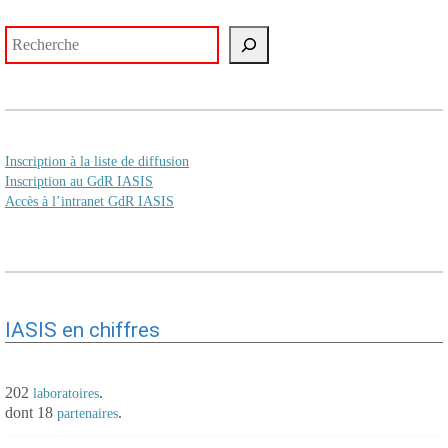
Rechercher
Inscription à la liste de diffusion
Inscription au GdR IASIS
Accès à l’intranet GdR IASIS
IASIS en chiffres
202
.
laboratoires
dont 18
.
partenaires