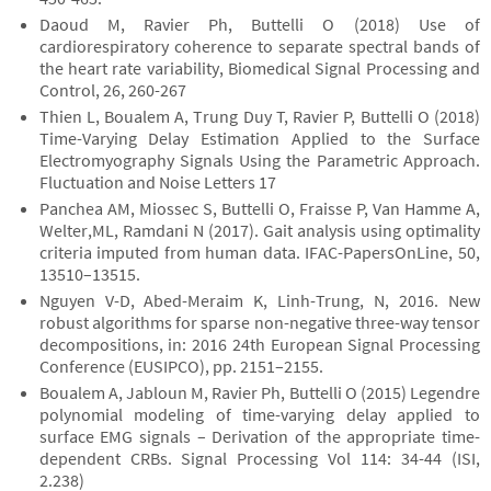
Daoud M, Ravier Ph, Buttelli O (2018) Use of
cardiorespiratory coherence to separate spectral bands of
the heart rate variability, Biomedical Signal Processing and
Control, 26, 260-267
Thien L, Boualem A, Trung Duy T, Ravier P, Buttelli O (2018)
Time-Varying Delay Estimation Applied to the Surface
Electromyography Signals Using the Parametric Approach.
Fluctuation and Noise Letters 17
Panchea AM, Miossec S, Buttelli O, Fraisse P, Van Hamme A,
Welter,ML, Ramdani N (2017). Gait analysis using optimality
criteria imputed from human data. IFAC-PapersOnLine, 50,
13510–13515.
Nguyen V-D, Abed-Meraim K, Linh-Trung, N, 2016. New
robust algorithms for sparse non-negative three-way tensor
decompositions, in: 2016 24th European Signal Processing
Conference (EUSIPCO), pp. 2151–2155.
Boualem A, Jabloun M, Ravier Ph, Buttelli O (2015) Legendre
polynomial modeling of time-varying delay applied to
surface EMG signals – Derivation of the appropriate time-
dependent CRBs. Signal Processing Vol 114: 34-44 (ISI,
2.238)