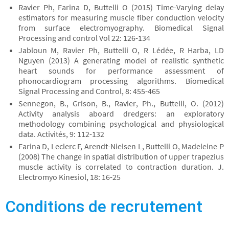
Ravier Ph, Farina D, Buttelli O (2015) Time-Varying delay
estimators for measuring muscle fiber conduction velocity
from surface electromyography. Biomedical Signal
Processing and control Vol 22: 126-134
Jabloun M, Ravier Ph, Buttelli O, R Lédée, R Harba, LD
Nguyen (2013) A generating model of realistic synthetic
heart sounds for performance assessment of
phonocardiogram processing algorithms. Biomedical
Signal Processing and Control, 8: 455-465
Sennegon, B., Grison, B., Ravier, Ph., Buttelli, O. (2012)
Activity analysis aboard dredgers: an exploratory
methodology combining psychological and physiological
data. Activités, 9: 112-132
Farina D, Leclerc F, Arendt-Nielsen L, Buttelli O, Madeleine P
(2008) The change in spatial distribution of upper trapezius
muscle activity is correlated to contraction duration. J.
Electromyo Kinesiol, 18: 16-25
Conditions de recrutement