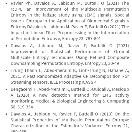
Ravier Ph, Davalos A, Jabloun M, Buttelli O (2021) The
rcDPE: an improvement of the Multiscale Permutation
Entropy in the fatigue study using sEMG signals, Special
Issue « Entropy in the Application of Biomedical Signals »
Entropy Dávalos A, Jabloun M, Ravier P, Buttelli O (2021) The
Impact of Linear Filter Preprocessing in the Interpretation
of Permutation Entropy », Entropy 23, 787-801
Dávalos A, Jabloun M, Ravier P, Buttelli O (2021)
Improvement of Statistical Performance of Ordinal
Multiscale Entropy Techniques Using Refined Composite
Downsampling Permutation Entropy. Entropy 23, 30-49
Trung Thanh L, Abed-meraim K, Linh-Trung N, Hafiane A,
2021. A Fast Randomized Adaptive CP Decomposition For
Streaming Tensors. IEEE Processing ICASSP
Bengacemi·H, Abed-Meraim K, Buttelli O,·Ouldali A, Mesloub
A (2020) A new detection method for EMG activity
monitoring. Medical & Biological Engineering & Computing
58, 319-334
Dávalos A, Jabloun M, Ravier P, Buttelli O (2019) On the
Statistical Properties of Multiscale Permutation Entropy:
Characterization of the Estimator’s Variance. Entropy 21,
450-465.