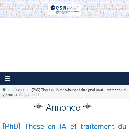
Passer
vers
le
contenu
Home
kiosque
[PhD] Thèse en IA et traitement du signal pour l’estimation du
rythme cardiaque fœtal
Annonce
[PhD] Thèse en IA et traitement du