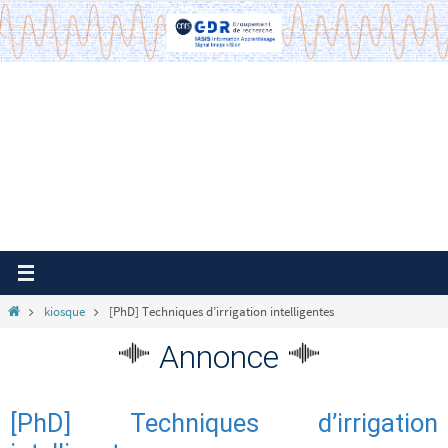
Passer
vers
le
contenu
Home
kiosque
[PhD] Techniques d’irrigation intelligentes
Annonce
[PhD] Techniques d’irrigation