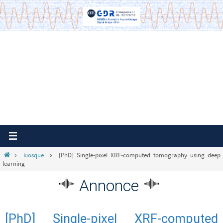
Passer
vers
le
contenu
Home
kiosque
[PhD] Single-pixel XRF-computed tomography using deep
learning
Annonce
[PhD] Single-pixel XRF-computed