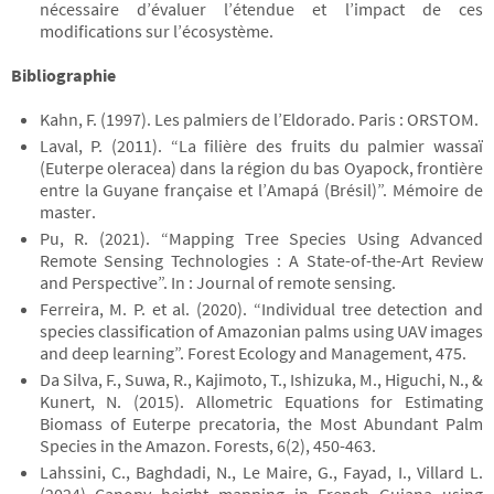
nécessaire d’évaluer l’étendue et l’impact de ces
modifications sur l’écosystème.
Bibliographie
Kahn, F. (1997). Les palmiers de l’Eldorado. Paris : ORSTOM.
Laval, P. (2011). “La filière des fruits du palmier wassaï
(Euterpe oleracea) dans la région du bas Oyapock, frontière
entre la Guyane française et l’Amapá (Brésil)”. Mémoire de
master.
Pu, R. (2021). “Mapping Tree Species Using Advanced
Remote Sensing Technologies : A State-of-the-Art Review
and Perspective”. In : Journal of remote sensing.
Ferreira, M. P. et al. (2020). “Individual tree detection and
species classification of Amazonian palms using UAV images
and deep learning”. Forest Ecology and Management, 475.
Da Silva, F., Suwa, R., Kajimoto, T., Ishizuka, M., Higuchi, N., &
Kunert, N. (2015). Allometric Equations for Estimating
Biomass of Euterpe precatoria, the Most Abundant Palm
Species in the Amazon. Forests, 6(2), 450-463.
Lahssini, C., Baghdadi, N., Le Maire, G., Fayad, I., Villard L.