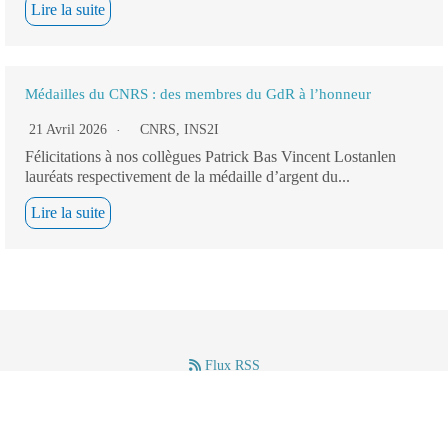
Lire la suite
Médailles du CNRS : des membres du GdR à l’honneur
21 Avril 2026
CNRS
,
INS2I
Félicitations à nos collègues Patrick Bas Vincent Lostanlen
lauréats respectivement de la médaille d’argent du...
Lire la suite
Flux RSS
–
–
Mentions légales
(c) GdR IASIS – CNRS – 2024.