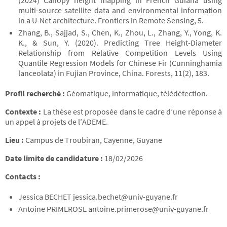
(2024) Canopy height mapping in French Guiana using
multi-source satellite data and environmental information
in a U-Net architecture. Frontiers in Remote Sensing, 5.
Zhang, B., Sajjad, S., Chen, K., Zhou, L., Zhang, Y., Yong, K.
K., & Sun, Y. (2020). Predicting Tree Height-Diameter
Relationship from Relative Competition Levels Using
Quantile Regression Models for Chinese Fir (Cunninghamia
lanceolata) in Fujian Province, China. Forests, 11(2), 183.
Profil recherché :
Géomatique, informatique, télédétection.
Contexte :
La thèse est proposée dans le cadre d’une réponse à
un appel à projets de l’ADEME.
Lieu :
Campus de Troubiran, Cayenne, Guyane
Date limite de candidature :
18/02/2026
Contacts :
Jessica BECHET jessica.bechet@univ-guyane.fr
Antoine PRIMEROSE antoine.primerose@univ-guyane.fr