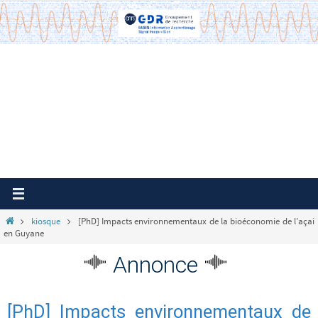
Passer
vers
le
contenu
Home
kiosque
[PhD] Impacts environnementaux de la bioéconomie de l’açai
en Guyane
Annonce
[PhD] Impacts environnementaux de