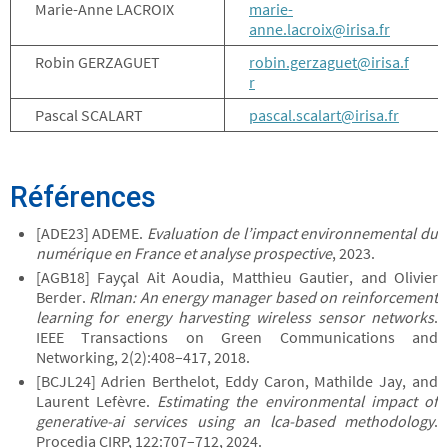
Marie-Anne LACROIX
marie-
anne.lacroix@irisa.fr
Robin GERZAGUET
robin.gerzaguet@irisa.f
r
Pascal SCALART
pascal.scalart@irisa.fr
Références
[ADE23] ADEME.
Evaluation de l’impact environnemental du
numérique en France et analyse prospective
, 2023.
[AGB18] Fayçal Ait Aoudia, Matthieu Gautier, and Olivier
Berder.
Rlman: An energy manager based on reinforcement
learning for energy harvesting wireless sensor networks
.
IEEE Transactions on Green Communications and
Networking, 2(2):408–417, 2018.
[BCJL24] Adrien Berthelot, Eddy Caron, Mathilde Jay, and
Laurent Lefèvre.
Estimating the environmental impact of
generative-ai services using an lca-based methodology
.
Procedia CIRP, 122:707–712, 2024.