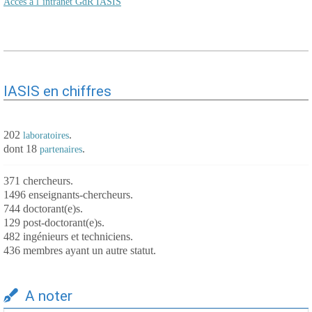
Accès à l’intranet GdR IASIS
IASIS en chiffres
202
.
laboratoires
dont 18
.
partenaires
371 chercheurs.
1496 enseignants-chercheurs.
744 doctorant(e)s.
129 post-doctorant(e)s.
482 ingénieurs et techniciens.
436 membres ayant un autre statut.
A noter