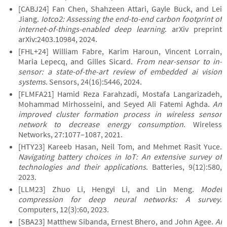
[CABJ24] Fan Chen, Shahzeen Attari, Gayle Buck, and Lei
Jiang.
Iotco2: Assessing the end-to-end carbon footprint of
internet-of-things-enabled deep learning
. arXiv preprint
arXiv:2403.10984, 2024.
[FHL+24] William Fabre, Karim Haroun, Vincent Lorrain,
Maria Lepecq, and Gilles Sicard.
From near-sensor to in-
sensor: a state-of-the-art review of embedded ai vision
systems
. Sensors, 24(16):5446, 2024.
[FLMFA21] Hamid Reza Farahzadi, Mostafa Langarizadeh,
Mohammad Mirhosseini, and Seyed Ali Fatemi Aghda.
An
improved cluster formation process in wireless sensor
network to decrease energy consumption
. Wireless
Networks, 27:1077–1087, 2021.
[HTY23] Kareeb Hasan, Neil Tom, and Mehmet Rasit Yuce.
Navigating battery choices in IoT: An extensive survey of
technologies and their applications
. Batteries, 9(12):580,
2023.
[LLM23] Zhuo Li, Hengyi Li, and Lin Meng.
Model
compression for deep neural networks: A survey
.
Computers, 12(3):60, 2023.
[SBA23] Matthew Sibanda, Ernest Bhero, and John Agee.
AI