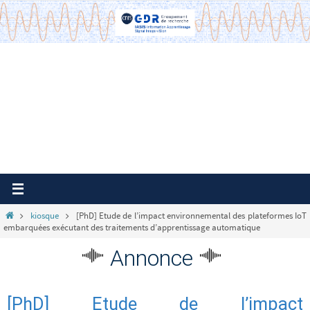
Passer
vers
le
contenu
Home
kiosque
[PhD] Etude de l’impact environnemental des plateformes IoT
embarquées exécutant des traitements d’apprentissage automatique
Annonce
[PhD] Etude de l’impact