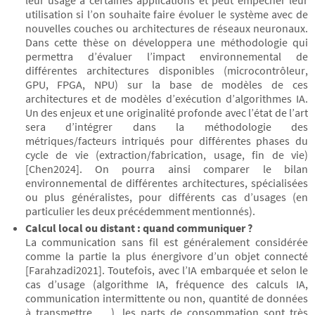
leur usage à certaines applications et peut empêcher leur
utilisation si l’on souhaite faire évoluer le système avec de
nouvelles couches ou architectures de réseaux neuronaux.
Dans cette thèse on développera une méthodologie qui
permettra d’évaluer l’impact environnemental de
différentes architectures disponibles (microcontrôleur,
GPU, FPGA, NPU) sur la base de modèles de ces
architectures et de modèles d’exécution d’algorithmes IA.
Un des enjeux et une originalité profonde avec l’état de l’art
sera d’intégrer dans la méthodologie des
métriques/facteurs intriqués pour différentes phases du
cycle de vie (extraction/fabrication, usage, fin de vie)
[Chen2024]. On pourra ainsi comparer le bilan
environnemental de différentes architectures, spécialisées
ou plus généralistes, pour différents cas d’usages (en
particulier les deux précédemment mentionnés).
Calcul local ou distant : quand communiquer ?
La communication sans fil est généralement considérée
comme la partie la plus énergivore d’un objet connecté
[Farahzadi2021]. Toutefois, avec l’IA embarquée et selon le
cas d’usage (algorithme IA, fréquence des calculs IA,
communication intermittente ou non, quantité de données
à transmettre, …), les parts de consommation sont très