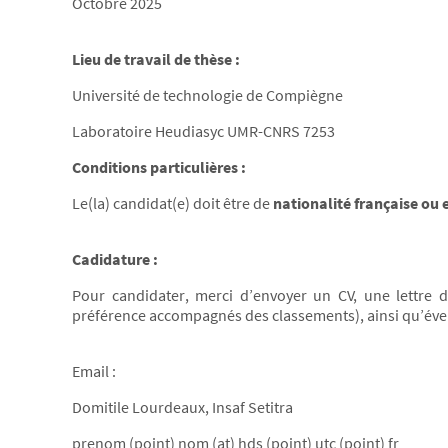
Octobre 2025
Lieu de travail de thèse :
Université de technologie de Compiègne
Laboratoire Heudiasyc UMR-CNRS 7253
Conditions particulières :
Le(la) candidat(e) doit être de
nationalité française ou
Cadidature :
Pour candidater, merci d’envoyer un CV, une lettre 
préférence accompagnés des classements), ainsi qu’éve
Email :
Domitile Lourdeaux, Insaf Setitra
prenom (point) nom (at) hds (point) utc (point) fr