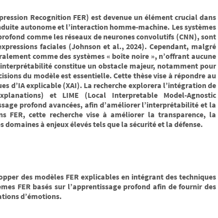
xpression Recognition FER) est devenue un élément crucial dans
 conduite autonome et l’interaction homme-machine. Les systèmes
profond comme les réseaux de neurones convolutifs (CNN), sont
 expressions faciales (Johnson et al., 2024). Cependant, malgré
éralement comme des systèmes « boîte noire », n’offrant aucune
’interprétabilité constitue un obstacle majeur, notamment pour
isions du modèle est essentielle. Cette thèse vise à répondre au
es d’IA explicable (XAI). La recherche explorera l’intégration de
planations) et LIME (Local Interpretable Model-Agnostic
sage profond avancées, afin d’améliorer l’interprétabilité et la
s FER, cette recherche vise à améliorer la transparence, la
s domaines à enjeux élevés tels que la sécurité et la défense.
opper des modèles FER explicables en intégrant des techniques
mes FER basés sur l’apprentissage profond afin de fournir des
cations d’émotions.