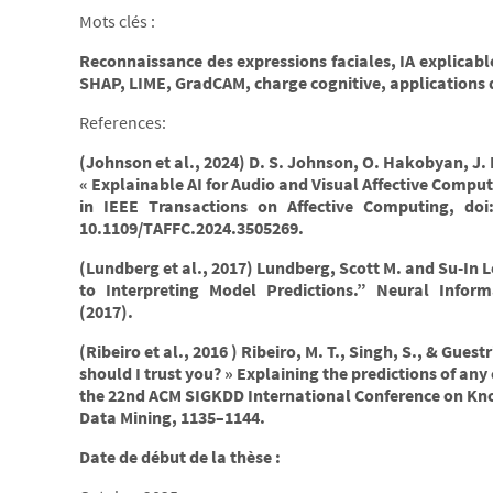
Mots clés :
Reconnaissance des expressions faciales, IA explicabl
SHAP, LIME, GradCAM, charge cognitive, application
References:
(Johnson et al., 2024) D. S. Johnson, O. Hakobyan, J.
« Explainable AI for Audio and Visual Affective Comput
in IEEE Transactions on Affective Computing, doi
10.1109/TAFFC.2024.3505269.
(Lundberg et al., 2017) Lundberg, Scott M. and Su-In 
to Interpreting Model Predictions.” Neural Infor
(2017).
(Ribeiro et al., 2016
) Ribeiro, M. T., Singh, S., & Guest
should I trust you? » Explaining the predictions of any 
the 22nd ACM SIGKDD International Conference on Kn
Data Mining, 1135–1144.
Date de début de la thèse :