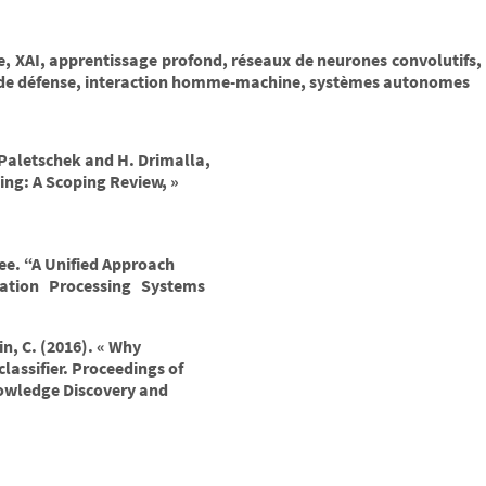
e, XAI, apprentissage profond, réseaux de neurones convolutifs,
s de défense, interaction homme-machine, systèmes autonomes
 Paletschek and H. Drimalla,
ing: A Scoping Review, »
:
Lee. “A Unified Approach
mation Processing Systems
rin, C. (2016). « Why
classifier. Proceedings of
owledge Discovery and