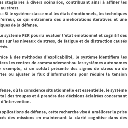
 stagiaires à divers scénarios, contribuant ainsi à affiner les
 au stress.
: Si le système classe mal les états émotionnels, les techniques
d’erreur, ce qui entraînera des améliorations itératives et une
ques de la défense.
 Le système FER pourra évaluer l’état émotionnel et cognitif des
s sur les niveaux de stress, de fatigue et de distraction causés
ctés.
râce à des méthodes d’explicabilité, le système identifiera les
ertera les centres de commandement ou les systèmes autonomes
ar exemple, si un soldat présente des signes de stress ou de
rtes ou ajuster le flux d’informations pour réduire la tension
éfense, où la conscience situationnelle est essentielle, le système
al des troupes et à prendre des décisions éclairées concernant
s d’intervention.
pplications de défense, cette recherche vise à améliorer la prise
ccès des missions en maintenant la clarté cognitive dans des