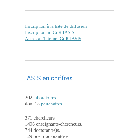
Inscription à la liste de diffusion
Inscription au GdR IASIS
Accès à l’intranet GdR IASIS
IASIS en chiffres
202
.
laboratoires
dont 18
.
partenaires
371 chercheurs.
1496 enseignants-chercheurs.
744 doctorant(e)s.
129 post-doctorant(e)s.