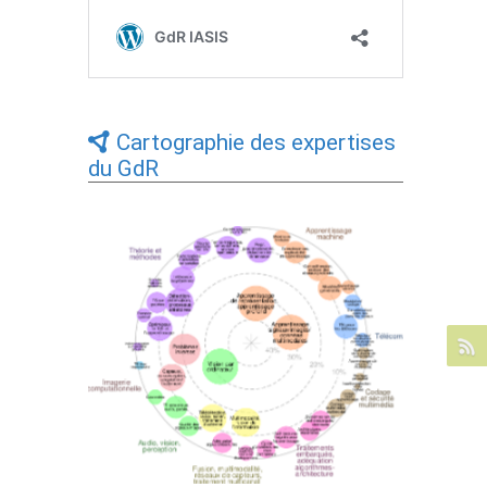
Cartographie des expertises
du GdR
Expertises du GdR - cartographie par Axes
- 19/09/2025