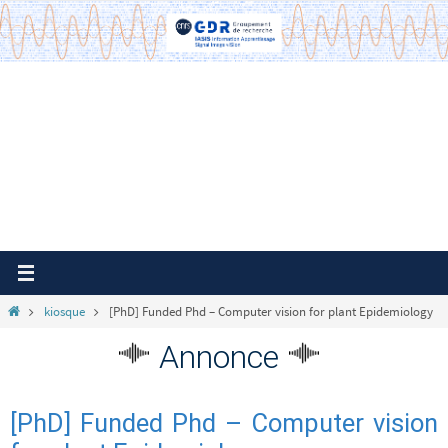
Passer
vers
le
contenu
Home
kiosque
[PhD] Funded Phd – Computer vision for plant Epidemiology
Annonce
[PhD] Funded Phd – Computer vision