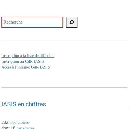
Rechercher
Inscription à la liste de diffusion
Inscription au GdR IASIS
Accès à l’intranet GdR IASIS
IASIS en chiffres
202
.
laboratoires
dont 18
.
partenaires