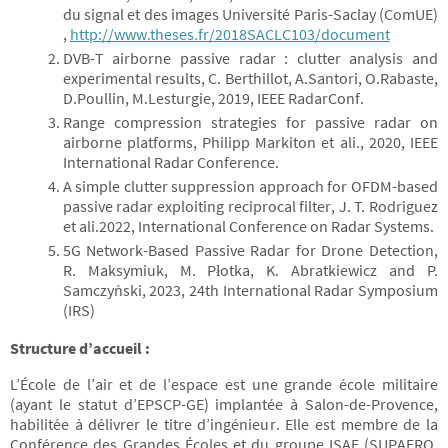
du signal et des images Université Paris-Saclay (ComUE)
,
http://www.theses.fr/2018SACLC103/document
DVB-T airborne passive radar : clutter analysis and
experimental results, C. Berthillot, A.Santori, O.Rabaste,
D.Poullin, M.Lesturgie, 2019, IEEE RadarConf.
Range compression strategies for passive radar on
airborne platforms, Philipp Markiton et ali., 2020, IEEE
International Radar Conference.
A simple clutter suppression approach for OFDM-based
passive radar exploiting reciprocal filter, J. T. Rodriguez
et ali.2022, International Conference on Radar Systems.
5G Network-Based Passive Radar for Drone Detection,
R. Maksymiuk, M. Płotka, K. Abratkiewicz and P.
Samczyński, 2023, 24th International Radar Symposium
(IRS)
Structure d’accueil :
L’École de l’air et de l’espace est une grande école militaire
(ayant le statut d’EPSCP-GE) implantée à Salon-de-Provence,
habilitée à délivrer le titre d’ingénieur. Elle est membre de la
Conférence des Grandes Écoles et du groupe ISAE (SUPAERO,