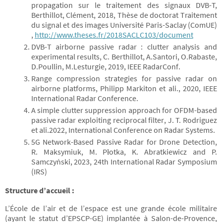
propagation sur le traitement des signaux DVB-T,
Berthillot, Clément, 2018, Thèse de doctorat Traitement
du signal et des images Université Paris-Saclay (ComUE)
,
http://www.theses.fr/2018SACLC103/document
DVB-T airborne passive radar : clutter analysis and
experimental results, C. Berthillot, A.Santori, O.Rabaste,
D.Poullin, M.Lesturgie, 2019, IEEE RadarConf.
Range compression strategies for passive radar on
airborne platforms, Philipp Markiton et ali., 2020, IEEE
International Radar Conference.
A simple clutter suppression approach for OFDM-based
passive radar exploiting reciprocal filter, J. T. Rodriguez
et ali.2022, International Conference on Radar Systems.
5G Network-Based Passive Radar for Drone Detection,
R. Maksymiuk, M. Płotka, K. Abratkiewicz and P.
Samczyński, 2023, 24th International Radar Symposium
(IRS)
Structure d’accueil :
L’École de l’air et de l’espace est une grande école militaire
(ayant le statut d’EPSCP-GE) implantée à Salon-de-Provence,