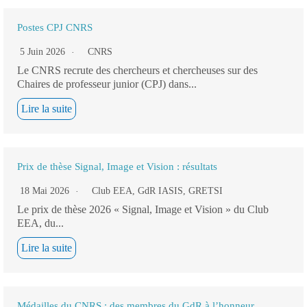
Postes CPJ CNRS
5 Juin 2026
CNRS
Le CNRS recrute des chercheurs et chercheuses sur des
Chaires de professeur junior (CPJ) dans...
Lire la suite
Prix de thèse Signal, Image et Vision : résultats
18 Mai 2026
Club EEA
,
GdR IASIS
,
GRETSI
Le prix de thèse 2026 « Signal, Image et Vision » du Club
EEA, du...
Lire la suite
Médailles du CNRS : des membres du GdR à l’honneur