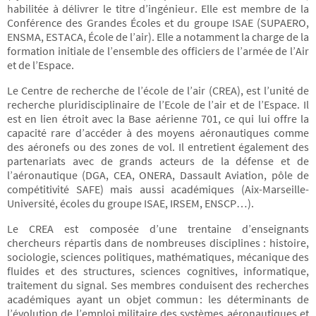
habilitée à délivrer le titre d’ingénieur. Elle est membre de la
Conférence des Grandes Écoles et du groupe ISAE (SUPAERO,
ENSMA, ESTACA, École de l’air). Elle a notamment la charge de la
formation initiale de l’ensemble des officiers de l’armée de l’Air
et de l’Espace.
Le Centre de recherche de l’école de l’air (CREA), est l’unité de
recherche pluridisciplinaire de l’Ecole de l’air et de l’Espace. Il
est en lien étroit avec la Base aérienne 701, ce qui lui offre la
capacité rare d’accéder à des moyens aéronautiques comme
des aéronefs ou des zones de vol. Il entretient également des
partenariats avec de grands acteurs de la défense et de
l’aéronautique (DGA, CEA, ONERA, Dassault Aviation, pôle de
compétitivité SAFE) mais aussi académiques (Aix-Marseille-
Université, écoles du groupe ISAE, IRSEM, ENSCP…).
Le CREA est composée d’une trentaine d’enseignants
chercheurs répartis dans de nombreuses disciplines : histoire,
sociologie, sciences politiques, mathématiques, mécanique des
fluides et des structures, sciences cognitives, informatique,
traitement du signal. Ses membres conduisent des recherches
académiques ayant un objet commun : les déterminants de
l’évolution de l’emploi militaire des systèmes aéronautiques et