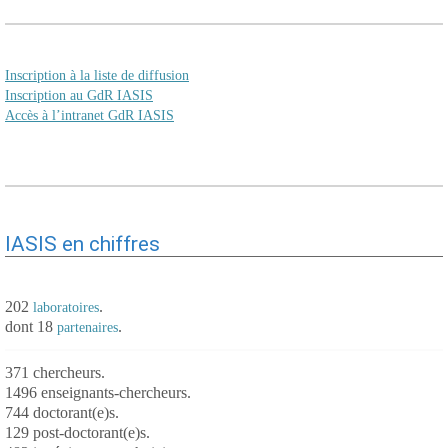
Inscription à la liste de diffusion
Inscription au GdR IASIS
Accès à l’intranet GdR IASIS
IASIS en chiffres
202
.
laboratoires
dont 18
.
partenaires
371 chercheurs.
1496 enseignants-chercheurs.
744 doctorant(e)s.
129 post-doctorant(e)s.