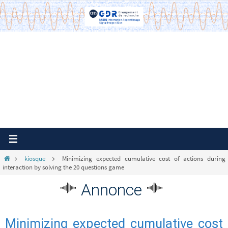
Passer
vers
le
contenu
Home
kiosque
Minimizing expected cumulative cost of actions during
interaction by solving the 20 questions game
Annonce
Minimizing expected cumulative cost