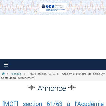
Passer
vers
le
contenu
Home
kiosque
[MCF] section 61/63 à l’Académie Militaire de Saint-Cyr
Coëtquidan (détachement)
Annonce
[MCF] section 61/63 à l’Académie