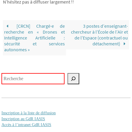
N’hésitez pas à diffuser largement !!
[CRCN] Chargé·e de
3 postes d’enseignant-
recherche en « Drones et
chercheur à l’École de l’Air et
Intelligence Artificielle :
de l’Espace (contractuel ou
sécurité et services
détachement)
autonomes »
Rechercher
Inscription à la liste de diffusion
Inscription au GdR IASIS
Accès à l’intranet GdR IASIS