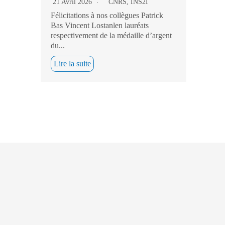
21 Avril 2026
CNRS
,
INS2I
Félicitations à nos collègues Patrick
Bas Vincent Lostanlen lauréats
respectivement de la médaille d’argent
du...
Lire la suite