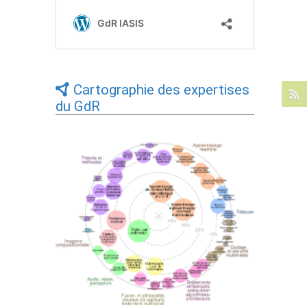
Cartographie des expertises
du GdR
Expertises du GdR - cartographie par Axes
- 19/09/2025