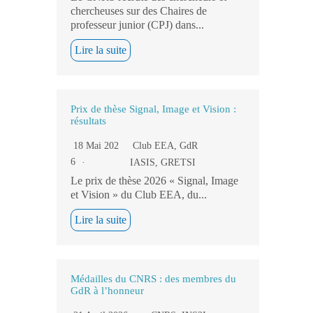
chercheuses sur des Chaires de
professeur junior (CPJ) dans...
Lire la suite
Prix de thèse Signal, Image et Vision :
résultats
18 Mai 202
Club EEA
,
GdR
6
IASIS
,
GRETSI
Le prix de thèse 2026 « Signal, Image
et Vision » du Club EEA, du...
Lire la suite
Médailles du CNRS : des membres du
GdR à l’honneur