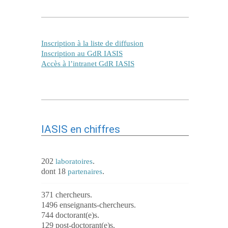
Inscription à la liste de diffusion
Inscription au GdR IASIS
Accès à l’intranet GdR IASIS
IASIS en chiffres
202
.
laboratoires
dont 18
.
partenaires
371 chercheurs.
1496 enseignants-chercheurs.
744 doctorant(e)s.
129 post-doctorant(e)s.