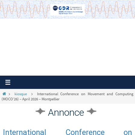
Passer
vers
le
contenu
Home
kiosque
International Conference on Movement and Computing
(MOCO’26) – April 2026 – Montpellier
Annonce
International Conference on