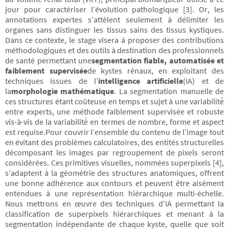
jour pour caractériser l’évolution pathologique [3]. Or, les
annotations expertes s’attèlent seulement à délimiter les
organes sans distinguer les tissus sains des tissus kystiques.
Dans ce contexte, le stage visera à proposer des contributions
méthodologiques et des outils à destination des professionnels
de santé permettant une
segmentation fiable, automatisée et
faiblement supervisée
de kystes rénaux, en exploitant des
techniques issues de l’
intelligence artificielle
(IA) et de
la
morphologie mathématique
. La segmentation manuelle de
ces structures étant coûteuse en temps et sujet à une variabilité́
entre experts, une méthode faiblement supervisée et robuste
vis-à-vis de la variabilité́ en termes de nombre, forme et aspect
est requise.Pour couvrir l’ensemble du contenu de l’image tout
en évitant des problèmes calculatoires, des entités structurelles
décomposant les images par regroupement de pixels seront
considérées. Ces primitives visuelles, nommées superpixels [4],
s’adaptent à la géométrie des structures anatomiques, offrent
une bonne adhérence aux contours et peuvent être aisément
entendues à une représentation hiérarchique multi-échelle.
Nous mettrons en œuvre des techniques d’IA permettant la
classification de superpixels hiérarchiques et menant à la
segmentation indépendante de chaque kyste, quelle que soit