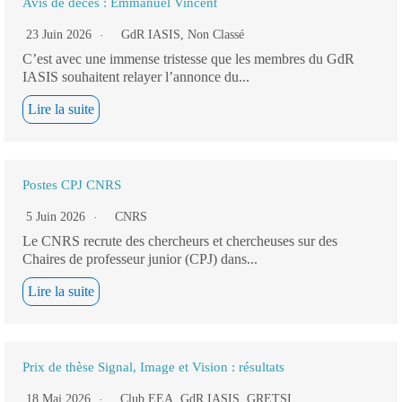
Avis de décès : Emmanuel Vincent
23 Juin 2026
GdR IASIS
,
Non Classé
C’est avec une immense tristesse que les membres du GdR
IASIS souhaitent relayer l’annonce du...
Lire la suite
Postes CPJ CNRS
5 Juin 2026
CNRS
Le CNRS recrute des chercheurs et chercheuses sur des
Chaires de professeur junior (CPJ) dans...
Lire la suite
Prix de thèse Signal, Image et Vision : résultats
18 Mai 2026
Club EEA
,
GdR IASIS
,
GRETSI