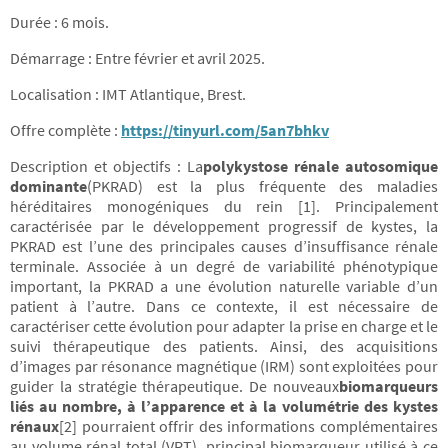
Durée : 6 mois.
Démarrage : Entre février et avril 2025.
Localisation : IMT Atlantique, Brest.
Offre complète :
https://tinyurl.com/5an7bhkv
Description et objectifs : La
polykystose rénale autosomique
dominante
(PKRAD) est la plus fréquente des maladies
héréditaires monogéniques du rein [1]. Principalement
caractérisée par le développement progressif de kystes, la
PKRAD est l’une des principales causes d’insuffisance rénale
terminale. Associée à un degré de variabilité phénotypique
important, la PKRAD a une évolution naturelle variable d’un
patient à l’autre. Dans ce contexte, il est nécessaire de
caractériser cette évolution pour adapter la prise en charge et le
suivi thérapeutique des patients. Ainsi, des acquisitions
d’images par résonance magnétique (IRM) sont exploitées pour
guider la stratégie thérapeutique. De nouveaux
biomarqueurs
liés au nombre, à l’apparence et à la volumétrie des kystes
rénaux
[2] pourraient offrir des informations complémentaires
au volume rénal total (VRT), principal biomarqueur utilisé à ce