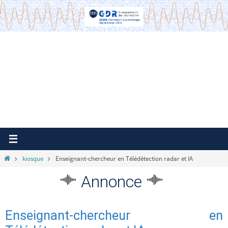
Passer
vers
le
contenu
Home
kiosque
Enseignant-chercheur en Télédétection radar et IA
Annonce
Enseignant-chercheur en