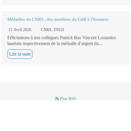
Médailles du CNRS : des membres du GdR à l’honneur
21 Avril 2026
CNRS
,
INS2I
Félicitations à nos collègues Patrick Bas Vincent Lostanlen
lauréats respectivement de la médaille d’argent du...
Lire la suite
Flux RSS
–
–
Mentions légales
(c) GdR IASIS – CNRS – 2024.