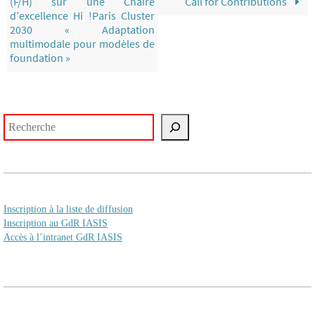
(F/H) sur une Chaire
Call for Contributions
d’excellence Hi !Paris Cluster
2030 « Adaptation
multimodale pour modèles de
foundation »
Rechercher
Inscription à la liste de diffusion
Inscription au GdR IASIS
Accès à l’intranet GdR IASIS