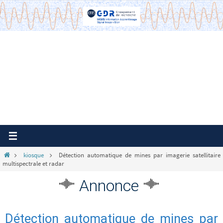
Passer
vers
le
contenu
Home
kiosque
Détection automatique de mines par imagerie satellitaire
multispectrale et radar
Annonce
Détection automatique de mines par