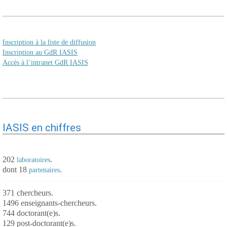
Inscription à la liste de diffusion
Inscription au GdR IASIS
Accès à l’intranet GdR IASIS
IASIS en chiffres
202
.
laboratoires
dont 18
.
partenaires
371 chercheurs.
1496 enseignants-chercheurs.
744 doctorant(e)s.
129 post-doctorant(e)s.