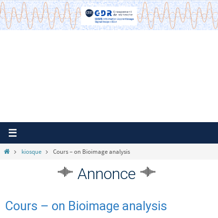
Passer
vers
le
contenu
Home
kiosque
Cours – on Bioimage analysis
Annonce
Cours – on Bioimage analysis