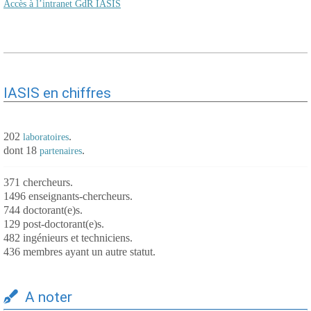
Accès à l’intranet GdR IASIS
IASIS en chiffres
202
.
laboratoires
dont 18
.
partenaires
371 chercheurs.
1496 enseignants-chercheurs.
744 doctorant(e)s.
129 post-doctorant(e)s.
482 ingénieurs et techniciens.
436 membres ayant un autre statut.
A noter