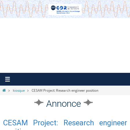
Passer
vers
le
contenu
Home
kiosque
CESAM Project: Research engineer position
Annonce
CESAM Project: Research engineer