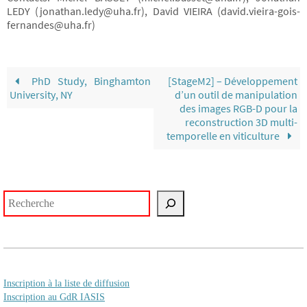
LEDY (jonathan.ledy@uha.fr), David VIEIRA (david.vieira-gois-
fernandes@uha.fr)
PhD Study, Binghamton
[StageM2] – Développement
University, NY
d’un outil de manipulation
des images RGB-D pour la
reconstruction 3D multi-
temporelle en viticulture
Rechercher
Inscription à la liste de diffusion
Inscription au GdR IASIS