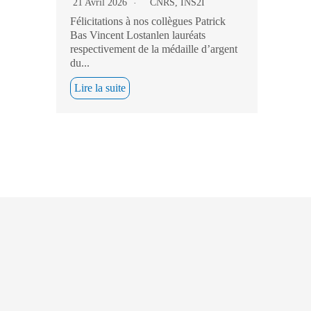
21 Avril 2026
CNRS
,
INS2I
Félicitations à nos collègues Patrick
Bas Vincent Lostanlen lauréats
respectivement de la médaille d’argent
du...
Lire la suite