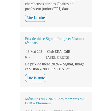
chercheuses sur des Chaires de
professeur junior (CPJ) dans...
Lire la suite
Prix de thèse Signal, Image et Vision :
résultats
18 Mai 202
Club EEA
,
GdR
6
IASIS
,
GRETSI
Le prix de thèse 2026 « Signal, Image
et Vision » du Club EEA, du...
Lire la suite
Médailles du CNRS : des membres du
GdR à l’honneur