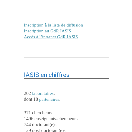
Inscription à la liste de diffusion
Inscription au GdR IASIS
Accès à l’intranet GdR IASIS
IASIS en chiffres
202
.
laboratoires
dont 18
.
partenaires
371 chercheurs.
1496 enseignants-chercheurs.
744 doctorant(e)s.
129 post-doctorant(e)s.