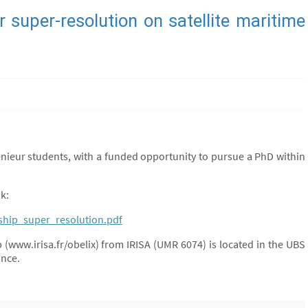
 super-resolution on satellite maritime
nieur students, with a funded opportunity to pursue a PhD within
k:
nship_super_resolution.pdf
 (www.irisa.fr/obelix) from IRISA (UMR 6074) is located in the UBS
ance.