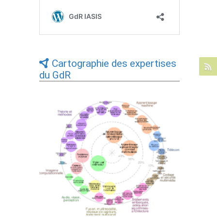
Cartographie des expertises
du GdR
Expertises du GdR - cartographie par Axes
- 19/09/2025