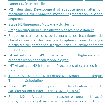
caméra événementielle
M2 internship; Development of spatiotemporal attention
mechanisms for enhanced motion segmentation in video
sequences
Stage M2/Ingénieur : Multi-view clustering
Stage M2/Ingénieur : Classification de lésions cutanées
Etude comparative des performances de techniques de
classification de données multicapteurs pour l’analyse
d’activités de personnes fragiles dans un environnement
domestique
IMT-Atlantique M2 internship: High-resolution
reconstruction of ocean global oxygen
IMT-Atlantique M2 internship: Precursors of extremes from
data
Title : A Dynamic Multi-objective Model For Campus
Timetable Scheduling
Stage M2 – Techniques de classification et de
caractérisation d’interférences GNSS (LOCSP)
Stage M2 : Allocation de ressource pour l’efficacité
énergétique des systèmes sans-fils subissant des effets non