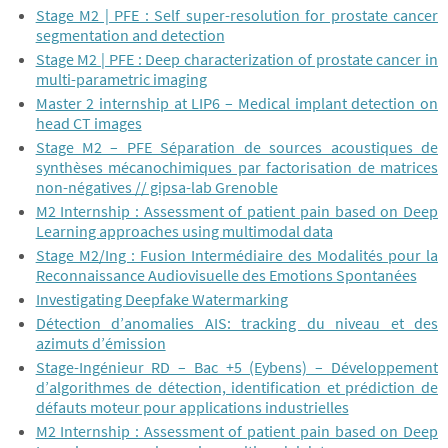
Stage M2 | PFE : Self super-resolution for prostate cancer
segmentation and detection
Stage M2 | PFE : Deep characterization of prostate cancer in
multi-parametric imaging
Master 2 internship at LIP6 – Medical implant detection on
head CT images
Stage M2 – PFE Séparation de sources acoustiques de
synthèses mécanochimiques par factorisation de matrices
non-négatives // gipsa-lab Grenoble
M2 Internship : Assessment of patient pain based on Deep
Learning approaches using multimodal data
Stage M2/Ing : Fusion Intermédiaire des Modalités pour la
Reconnaissance Audiovisuelle des Emotions Spontanées
Investigating Deepfake Watermarking
Détection d’anomalies AIS: tracking du niveau et des
azimuts d’émission
Stage-Ingénieur RD – Bac +5 (Eybens) – Développement
d’algorithmes de détection, identification et prédiction de
défauts moteur pour applications industrielles
M2 Internship : Assessment of patient pain based on Deep