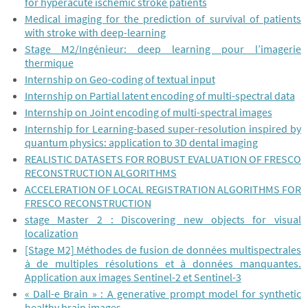
for hyperacute ischemic stroke patients
Medical imaging for the prediction of survival of patients
with stroke with deep-learning
Stage M2/Ingénieur: deep learning pour l’imagerie
thermique
Internship on Geo-coding of textual input
Internship on Partial latent encoding of multi-spectral data
Internship on Joint encoding of multi-spectral images
Internship for Learning-based super-resolution inspired by
quantum physics: application to 3D dental imaging
REALISTIC DATASETS FOR ROBUST EVALUATION OF FRESCO
RECONSTRUCTION ALGORITHMS
ACCELERATION OF LOCAL REGISTRATION ALGORITHMS FOR
FRESCO RECONSTRUCTION
stage Master 2 : Discovering new objects for visual
localization
[Stage M2] Méthodes de fusion de données multispectrales
à de multiples résolutions et à données manquantes.
Application aux images Sentinel-2 et Sentinel-3
« Dall-e Brain » : A generative prompt model for synthetic
healthy brain images