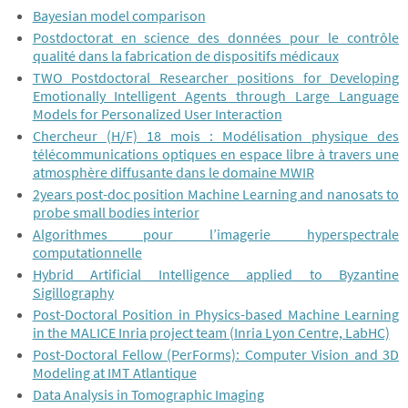
Bayesian model comparison
Postdoctorat en science des données pour le contrôle
qualité dans la fabrication de dispositifs médicaux
TWO Postdoctoral Researcher positions for Developing
Emotionally Intelligent Agents through Large Language
Models for Personalized User Interaction
Chercheur (H/F) 18 mois : Modélisation physique des
télécommunications optiques en espace libre à travers une
atmosphère diffusante dans le domaine MWIR
2years post-doc position Machine Learning and nanosats to
probe small bodies interior
Algorithmes pour l’imagerie hyperspectrale
computationnelle
Hybrid Artificial Intelligence applied to Byzantine
Sigillography
Post-Doctoral Position in Physics-based Machine Learning
in the MALICE Inria project team (Inria Lyon Centre, LabHC)
Post-Doctoral Fellow (PerForms): Computer Vision and 3D
Modeling at IMT Atlantique
Data Analysis in Tomographic Imaging