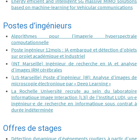
Energy efficient and intelligent 5G massive MIMO solutions
based on machine-learning for Vehicular communications
Postes d’ingénieurs
Algorithmes pour l’imagerie hyperspectrale
computationnelle
Poste ingénieur 12mois : IA embarqué et détection d’objets
sur projet académique et industriel
(INT Marseille) Ingénieur de recherche en IA et analyse
d’images IRM cérébrales
(LIS-Marseille) Poste d’ingénieur (IR): Analyse d’images de
microscopie électronique par « Deep Learning »
La Rochelle Université recrute au sein du laboratoire
Informatique Image Interaction (L3i) de l’Institut LUDI, un·e
ingénieur·e de recherche en informatique sous contrat à
durée indéterminée
Offres de stages
Détection dynamique d’événements routiers à partir d’une