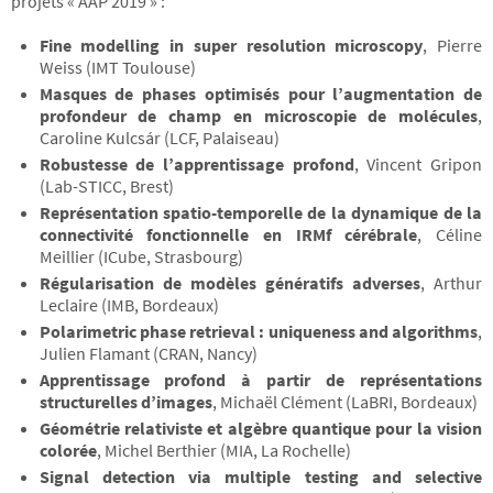
projets « AAP 2019 » :
Fine modelling in super resolution microscopy
, Pierre
Weiss (IMT Toulouse)
Masques de phases optimisés pour l’augmentation de
profondeur de champ en microscopie de molécules
,
Caroline Kulcsár (LCF, Palaiseau)
Robustesse de l’apprentissage profond
, Vincent Gripon
(Lab-STICC, Brest)
Représentation spatio-temporelle de la dynamique de la
connectivité fonctionnelle en IRMf cérébrale
, Céline
Meillier (ICube, Strasbourg)
Régularisation de modèles génératifs adverses
, Arthur
Leclaire (IMB, Bordeaux)
Polarimetric phase retrieval : uniqueness and algorithms
,
Julien Flamant (CRAN, Nancy)
Apprentissage profond à partir de représentations
structurelles d’images
, Michaël Clément (LaBRI, Bordeaux)
Géométrie relativiste et algèbre quantique pour la vision
colorée
, Michel Berthier (MIA, La Rochelle)
Signal detection via multiple testing and selective