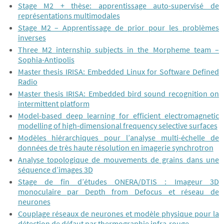
Stage M2 + thèse: apprentissage auto-supervisé de
représentations multimodales
Stage M2 – Apprentissage de prior pour les problèmes
inverses
Three M2 internship subjects in the Morpheme team –
Sophia-Antipolis
Master thesis IRISA: Embedded Linux for Software Defined
Radio
Master thesis IRISA: Embedded bird sound recognition on
intermittent platform
Model-based deep learning for efficient electromagnetic
modelling of high-dimensional frequency selective surfaces
Modèles hiérarchiques pour l’analyse multi-échelle de
données de très haute résolution en imagerie synchrotron
Analyse topologique de mouvements de grains dans une
séquence d’images 3D
Stage de fin d’études ONERA/DTIS : Imageur 3D
monoculaire par Depth from Defocus et réseau de
neurones
Couplage réseaux de neurones et modèle physique pour la
détection de défaut par thermographie infra-rouge