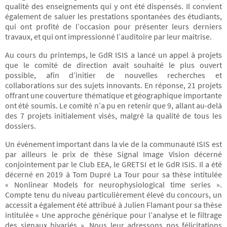
qualité des enseignements qui y ont été dispensés. Il convient
également de saluer les prestations spontanées des étudiants,
qui ont profité de l’occasion pour présenter leurs derniers
travaux, et qui ont impressionné l’auditoire par leur maitrise.
Au cours du printemps, le GdR ISIS a lancé un appel à projets
que le comité de direction avait souhaité le plus ouvert
possible, afin d’initier de nouvelles recherches et
collaborations sur des sujets innovants. En réponse, 21 projets
offrant une couverture thématique et géographique importante
ont été soumis. Le comité n’a pu en retenir que 9, allant au-delà
des 7 projets initialement visés, malgré la qualité de tous les
dossiers.
Un événement important dans la vie de la communauté ISIS est
par ailleurs le prix de thèse Signal Image Vision décerné
conjointement par le Club EEA, le GRETSI et le GdR ISIS. Il a été
décerné en 2019 à Tom Dupré La Tour pour sa thèse intitulée
« Nonlinear Models for neurophysiological time series ».
Compte tenu du niveau particulièrement élevé du concours, un
accessit a également été attribué à Julien Flamant pour sa thèse
intitulée « Une approche générique pour l’analyse et le filtrage
des signaux bivariés ». Nous leur adressons nos félicitations