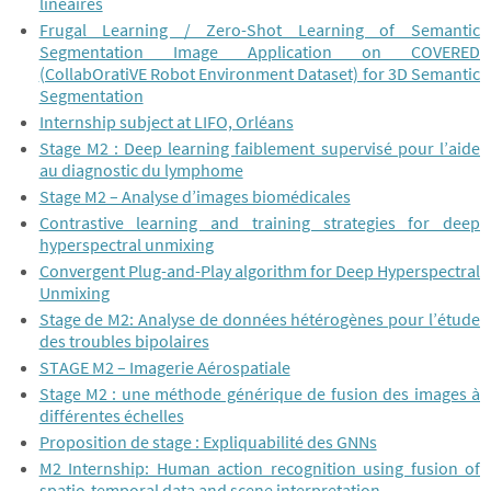
linéaires
Frugal Learning / Zero-Shot Learning of Semantic
Segmentation Image Application on COVERED
(CollabOratiVE Robot Environment Dataset) for 3D Semantic
Segmentation
Internship subject at LIFO, Orléans
Stage M2 : Deep learning faiblement supervisé pour l’aide
au diagnostic du lymphome
Stage M2 – Analyse d’images biomédicales
Contrastive learning and training strategies for deep
hyperspectral unmixing
Convergent Plug-and-Play algorithm for Deep Hyperspectral
Unmixing
Stage de M2: Analyse de données hétérogènes pour l’étude
des troubles bipolaires
STAGE M2 – Imagerie Aérospatiale
Stage M2 : une méthode générique de fusion des images à
différentes échelles
Proposition de stage : Expliquabilité des GNNs
M2 Internship: Human action recognition using fusion of
spatio-temporal data and scene interpretation