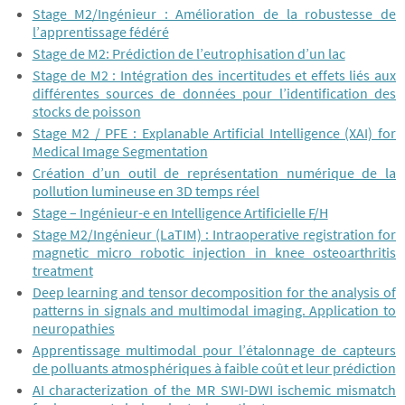
Stage M2/Ingénieur : Amélioration de la robustesse de
l’apprentissage fédéré
Stage de M2: Prédiction de l’eutrophisation d’un lac
Stage de M2 : Intégration des incertitudes et effets liés aux
différentes sources de données pour l’identification des
stocks de poisson
Stage M2 / PFE : Explanable Artificial Intelligence (XAI) for
Medical Image Segmentation
Création d’un outil de représentation numérique de la
pollution lumineuse en 3D temps réel
Stage – Ingénieur-e en Intelligence Artificielle F/H
Stage M2/Ingénieur (LaTIM) : Intraoperative registration for
magnetic micro robotic injection in knee osteoarthritis
treatment
Deep learning and tensor decomposition for the analysis of
patterns in signals and multimodal imaging. Application to
neuropathies
Apprentissage multimodal pour l’étalonnage de capteurs
de polluants atmosphériques à faible coût et leur prédiction
AI characterization of the MR SWI-DWI ischemic mismatch