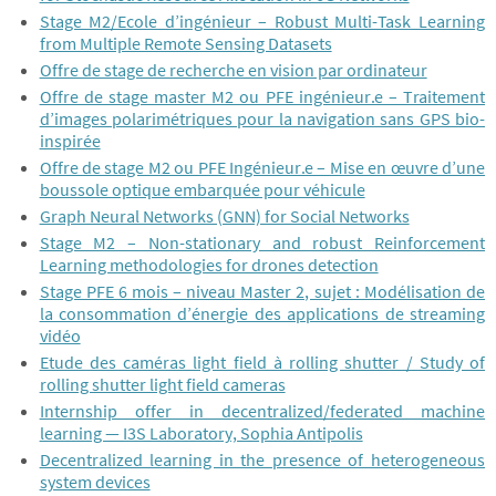
Stage M2/Ecole d’ingénieur – Robust Multi-Task Learning
from Multiple Remote Sensing Datasets
Offre de stage de recherche en vision par ordinateur
Offre de stage master M2 ou PFE ingénieur.e – Traitement
d’images polarimétriques pour la navigation sans GPS bio-
inspirée
Offre de stage M2 ou PFE Ingénieur.e – Mise en œuvre d’une
boussole optique embarquée pour véhicule
Graph Neural Networks (GNN) for Social Networks
Stage M2 – Non-stationary and robust Reinforcement
Learning methodologies for drones detection
Stage PFE 6 mois – niveau Master 2, sujet : Modélisation de
la consommation d’énergie des applications de streaming
vidéo
Etude des caméras light field à rolling shutter / Study of
rolling shutter light field cameras
Internship offer in decentralized/federated machine
learning — I3S Laboratory, Sophia Antipolis
Decentralized learning in the presence of heterogeneous
system devices