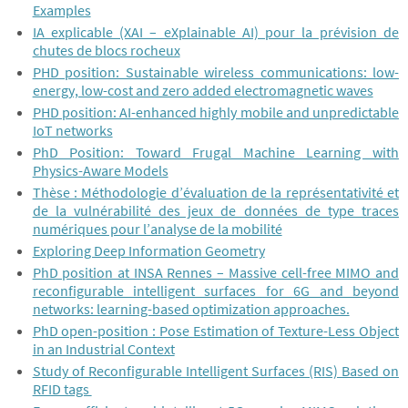
Examples
IA explicable (XAI – eXplainable AI) pour la prévision de
chutes de blocs rocheux
PHD position: Sustainable wireless communications: low-
energy, low-cost and zero added electromagnetic waves
PHD position: AI-enhanced highly mobile and unpredictable
IoT networks
PhD Position: Toward Frugal Machine Learning with
Physics-Aware Models
Thèse : Méthodologie d’évaluation de la représentativité et
de la vulnérabilité des jeux de données de type traces
numériques pour l’analyse de la mobilité
Exploring Deep Information Geometry
PhD position at INSA Rennes – Massive cell-free MIMO and
reconfigurable intelligent surfaces for 6G and beyond
networks: learning-based optimization approaches.
PhD open-position : Pose Estimation of Texture-Less Object
in an Industrial Context
Study of Reconfigurable Intelligent Surfaces (RIS) Based on
RFID tags