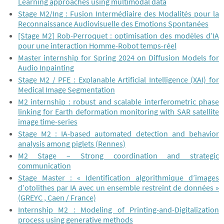
Learning approaches using multimodal data
Stage M2/Ing : Fusion Intermédiaire des Modalités pour la
Reconnaissance Audiovisuelle des Emotions Spontanées
[Stage M2] Rob-Perroquet : optimisation des modèles d’IA
pour une interaction Homme-Robot temps-réel
Master internship for Spring 2024 on Diffusion Models for
Audio Inpainting
Stage M2 / PFE : Explanable Artificial Intelligence (XAI) for
Medical Image Segmentation
M2 internship : robust and scalable interferometric phase
linking for Earth deformation monitoring with SAR satellite
image time-series
Stage M2 : IA-based automated detection and behavior
analysis among piglets (Rennes)
M2 Stage – Strong coordination and strategic
communication
Stage Master : « Identification algorithmique d’images
d’otolithes par IA avec un ensemble restreint de données »
(GREYC , Caen / France)
Internship M2 : Modeling of Printing-and-Digitalization
process using generative methods