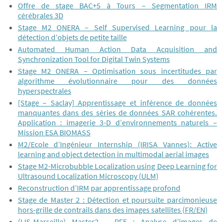
Offre de stage BAC+5 à Tours – Segmentation IRM
cérébrales 3D
Stage M2 ONERA – Self Supervised Learning pour la
détection d’objets de petite taille
Automated Human Action Data Acquisition and
Synchronization Tool for Digital Twin Systems
Stage M2 ONERA – Optimisation sous incertitudes par
algorithme évolutionnaire pour des données
hyperspectrales
[Stage – Saclay] Apprentissage et inférence de données
manquantes dans des séries de données SAR cohérentes.
Application : imagerie 3-D d’environnements naturels –
Mission ESA BIOMASS
M2/Ecole d’Ingénieur Internship (IRISA Vannes): Active
learning and object detection in multimodal aerial images
Stage M2-Microbubble Localization using Deep Learning for
Ultrasound Localization Microscopy (ULM)
Reconstruction d’IRM par apprentissage profond
Stage de Master 2 : Détection et poursuite parcimonieuse
hors-grille de contrails dans des images satellites (FR/EN)
(LIS-Marseille) Master2 – PFE : Analyse d’images de