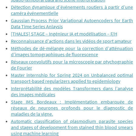
Détection dynamique d’événements routiers à partir d’une
caméra événementielle
Gaussian Process Prior Variational Autoencoders for Earth
Data Time Series Anlaysis
[THALES] STAGE – Ingénieur IA et modélisation – F/H
Reconnaissance d’actions dans les vidéos de sport amateur
Méthodes de dé-mélange pour la correction d’atténuation
d’images tomographiques de fluorescence
Réseaux convolutifs pour la microscopie par ptychographie
de Fourier
Master internship for Spring 2024 on Unbalanced optimal
transport-based regularizers applied to epidemiology
Interprétabilité des modèles Transformers dans l’analyse
des images médicales
Stage IMS Bordeaux : Implémentation embarquée de
réseaux de neurones profonds pour le diagnostic de
maladies de la vigne.
Automatic classification of plasmodium parasite species
and stages of development from stained thin blood smears
using machine learning