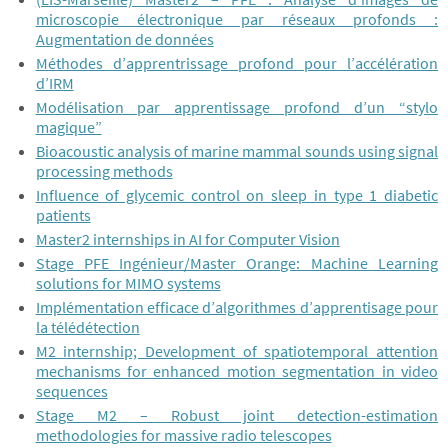
microscopie électronique par réseaux profonds :
Augmentation de données
Méthodes d’apprentrissage profond pour l’accélération
d’IRM
Modélisation par apprentissage profond d’un “stylo
magique”
Bioacoustic analysis of marine mammal sounds using signal
processing methods
Influence of glycemic control on sleep in type 1 diabetic
patients
Master2 internships in AI for Computer Vision
Stage PFE Ingénieur/Master Orange: Machine Learning
solutions for MIMO systems
Implémentation efficace d’algorithmes d’apprentisage pour
la télédétection
M2 internship; Development of spatiotemporal attention
mechanisms for enhanced motion segmentation in video
sequences
Stage M2 – Robust joint detection-estimation
methodologies for massive radio telescopes