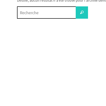
Désolé, aucun résultat n'a été trouvé pour l'archive dema
Search
Recherche
for: