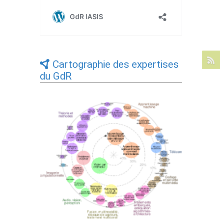
Cartographie des expertises
du GdR
Expertises du GdR - cartographie par Axes
- 19/09/2025