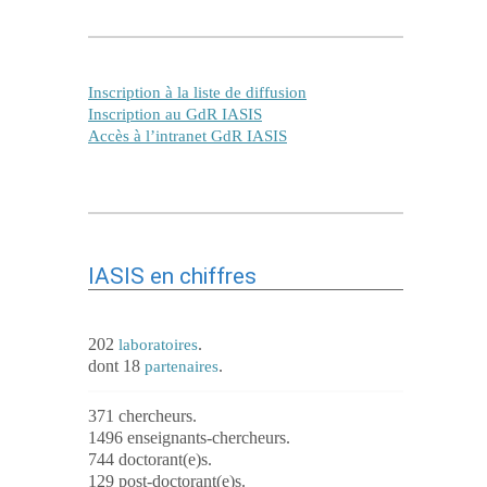
Inscription à la liste de diffusion
Inscription au GdR IASIS
Accès à l’intranet GdR IASIS
IASIS en chiffres
202
.
laboratoires
dont 18
.
partenaires
371 chercheurs.
1496 enseignants-chercheurs.
744 doctorant(e)s.
129 post-doctorant(e)s.