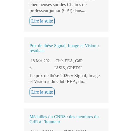
chercheuses sur des Chaires de
professeur junior (CPJ) dans...
Lire la suite
Prix de thèse Signal, Image et Vision :
résultats
18 Mai 202
Club EEA
,
GdR
6
IASIS
,
GRETSI
Le prix de thèse 2026 « Signal, Image
et Vision » du Club EEA, du...
Lire la suite
Médailles du CNRS : des membres du
GdR à l’honneur