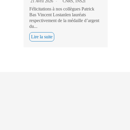
21 Avril 2026
CNRS
,
INS2I
Félicitations à nos collègues Patrick
Bas Vincent Lostanlen lauréats
respectivement de la médaille d’argent
du...
Lire la suite